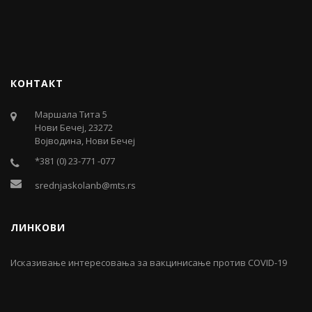
КОНТАКТ
Маршала Тита 5
Нови Бечеј, 23272
Војводина, Нови Бечеј
*381 (0) 23-771 -077
srednjaskolanb@mts.rs
ЛИНКОВИ
Исказивање интересовања за вакцинисање против COVID-19