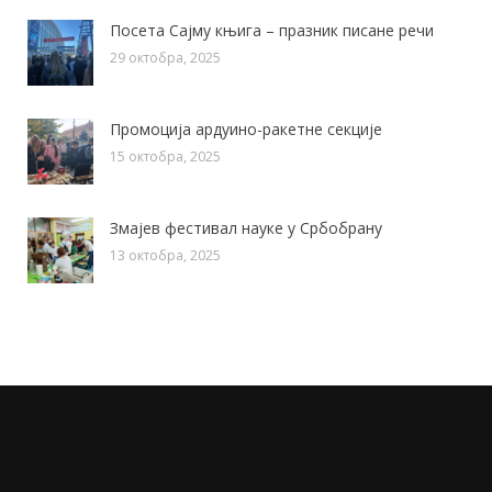
Посета Сајму књига – празник писане речи
29 октобра, 2025
Промоција ардуино-ракетне секције
15 октобра, 2025
Змајев фестивал науке у Србобрану
13 октобра, 2025