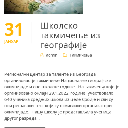
31
Школско
такмичење из
ЈАНУАР
географије
admin
Такмичења
Регионални центар за таленте из Београда
организовао је такмичење Националне географске
олимпијаде и ове школске године. На такмчењу које је
организовано онлајн 29.1.2022. године учествовало
640 ученика средњих школа из целе Србије и сви су
они решавали тест који су осмислили организатори
олимпијаде. Нашу школу је представљала ученица
другог разреда…