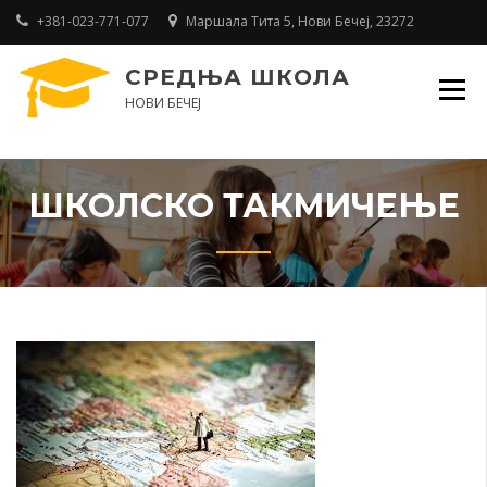
Skip
+381-023-771-077
Маршала Тита 5, Нови Бечеј, 23272
to
content
СРЕДЊА ШКОЛА
НОВИ БЕЧЕЈ
ШКОЛСКО ТАКМИЧЕЊЕ