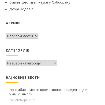
Змајев фестивал науке у Србобрану
Дечја недеља
АРХИВЕ
Архиве
КАТЕГОРИЈЕ
КАТЕГОРИЈЕ
НАЈНОВИЈЕ ВЕСТИ
Новембар – месец професионалне оријентације
у нашој школи
26 новембра, 2025