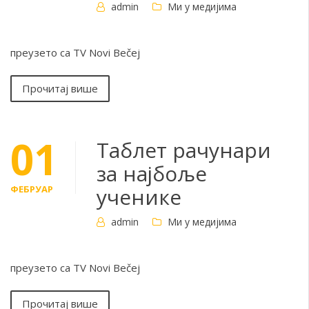
admin
Ми у медијима
преузето са TV Novi Bečej
Прочитај више
01
Таблет рачунари
за најбоље
ФЕБРУАР
ученике
admin
Ми у медијима
преузето са TV Novi Bečej
Прочитај више