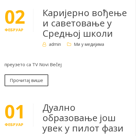
02
Каријерно вођење
и саветовање у
ФЕБРУАР
Средњој школи
admin
Ми у медијима
преузето са TV Novi Bečej
Прочитај више
01
Дуално
образовање још
ФЕБРУАР
увек у пилот фази