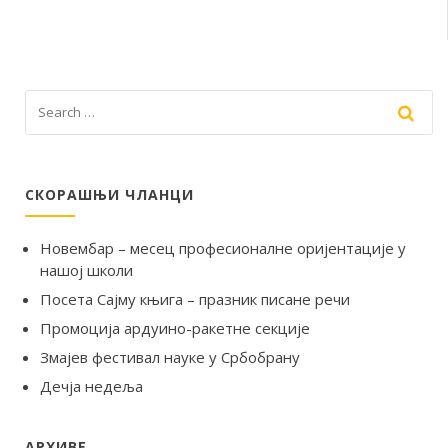
СКОРАШЊИ ЧЛАНЦИ
Новембар – месец професионалне оријентације у
нашој школи
Посета Сајму књига – празник писане речи
Промоција ардуино-ракетне секције
Змајев фестивал науке у Србобрану
Дечја недеља
АРХИВЕ