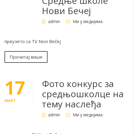
Средње школе
Нови Бечеј
admin
Ми у медијима
преузето са TV Novi Bečej
Прочитај више
17
Фото конкурс за
средњошколце на
МАРТ
тему наслеђа
admin
Ми у медијима