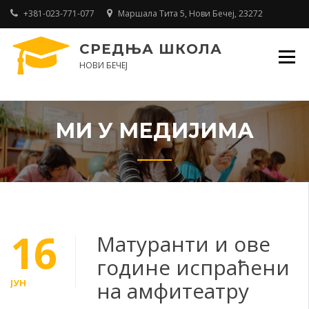
Skip
+381-023-771-077
Маршала Тита 5, Нови Бечеј, 23272
to
content
СРЕДЊА ШКОЛА
НОВИ БЕЧЕЈ
МИ У МЕДИЈИМА
16
Матуранти и ове
године испраћени
ЈУН
на амфитеатру