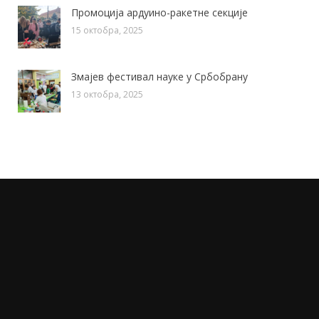
Промоција ардуино-ракетне секције
15 октобра, 2025
Змајев фестивал науке у Србобрану
13 октобра, 2025