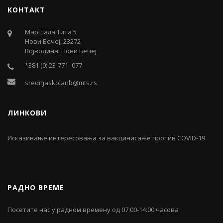
КОНТАКТ
Маршала Тита 5
Нови Бечеј, 23272
Војводина, Нови Бечеј
*381 (0) 23-771 -077
srednjaskolanb@mts.rs
ЛИНКОВИ
Исказивање интересовања за вакцинисање против COVID-19
РАДНО ВРЕМЕ
Посетите нас у радном времену од 07:00-14:00 часова