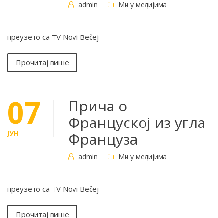
admin
Ми у медијима
преузето са TV Novi Bečej
Прочитај више
07
Прича о
Француској из угла
ЈУН
Француза
admin
Ми у медијима
преузето са TV Novi Bečej
Прочитај више