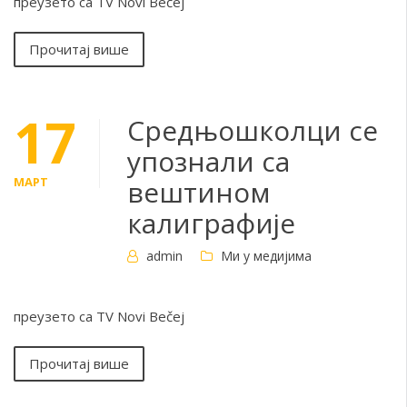
преузето са TV Novi Bečej
Прочитај више
17
Средњошколци се
упознали са
МАРТ
вештином
калиграфије
admin
Ми у медијима
преузето са TV Novi Bečej
Прочитај више