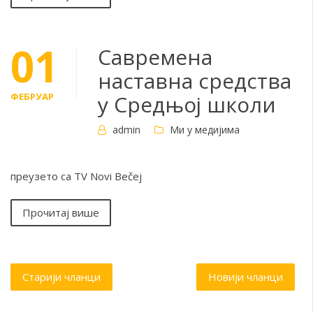
01
Савремена
наставна средства
ФЕБРУАР
у Средњој школи
admin
Ми у медијима
преузето са TV Novi Bečej
Прочитај више
Кретање
Старији чланци
Новији чланци
чланака