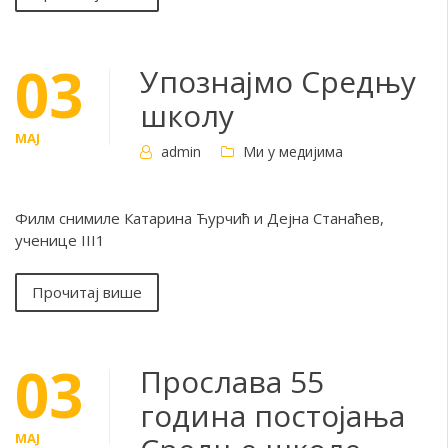
03
Упознајмо Средњу
школу
МАЈ
admin
Ми у медијима
Филм снимиле Катарина Ћурчић и Дејна Станаћев,
ученице III1
Прочитај више
03
Прослава 55
година постојања
МАЈ